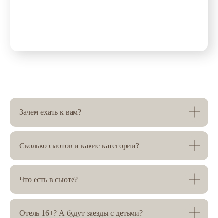
Зачем ехать к вам?
Сколько сьютов и какие категории?
Следите за новостями «Мира Силентиум» в
Что есть в сьюте?
наших соцсетях и мессенджерах, чтобы не
пропустить новые события
Отель 16+? А будут заезды с детьми?