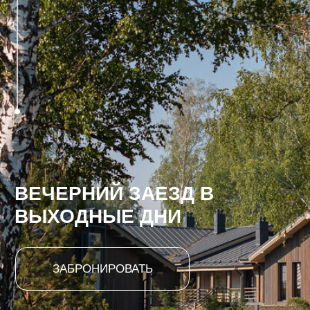
ВЕЧЕРНИЙ ЗАЕЗД В
ВЫХОДНЫЕ ДНИ
ЗАБРОНИРОВАТЬ
ДВА ПОЛНЫХ ДНЯ ОТДЫХА
Мы знаем, как ценны выходные после
рабочей недели. Поэтому создали
формат, который учитывает ваш график.