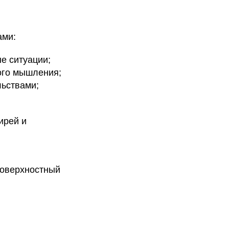
ами:
е ситуации;
ого мышления;
льствами;
ирей и
поверхностный