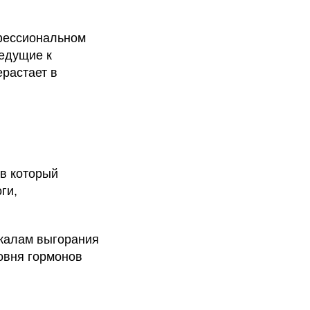
офессиональном
ведущие к
растает в
в который
ги,
шкалам выгорания
овня гормонов