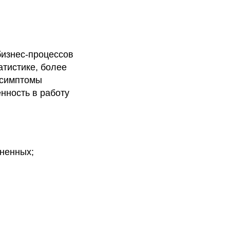
бизнес-процессов
атистике, более
 симптомы
нность в работу
иненных;