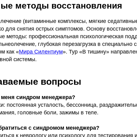
ые методы восстановления
лечение (витаминные комплексы, мягкие седативные
ко для снятия острых симптомов. Основу восстанов
е методы: профессиональная психологическая под
льнеолечение, глубокая перезагрузка в специально 
ом как «
Мира Силентиум
». Тур «В тишину» направле
вной системы.
даваемые вопросы
 у меня синдром менеджера?
и: постоянная усталость, бессонница, раздражитель
мания, головные боли, зажимы в теле.
обратиться с синдромом менеджера?
иться к неврологу или психологу для тестирования 