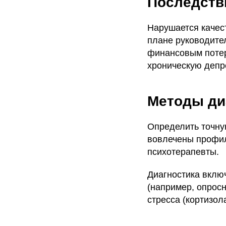
Последств
Нарушается качес
плане руководите
финансовым потер
хроническую депр
Методы ди
Определить точну
вовлечены профил
психотерапевты.
Диагностика вклю
(например, опрос
стресса (кортизол