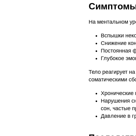
Симптомы
На ментальном ур
Вспышки неко
Снижение кон
Постоянная ф
Глубокое эмо
Тело реагирует н
соматическими сб
Хронические 
Нарушения сн
сон, частые 
Давление в г