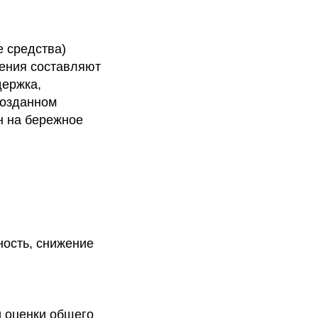
 средства)
ления составляют
держка,
созданном
н на бережное
ность, снижение
и оценки общего