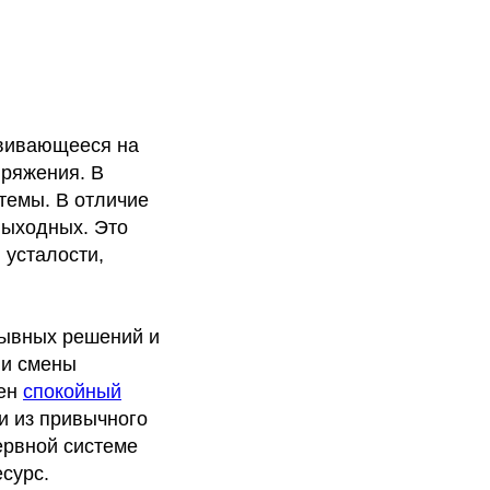
звивающееся на
пряжения. В
темы. В отличие
выходных. Это
 усталости,
рывных решений и
ли смены
жен
спокойный
ти из привычного
ервной системе
сурс.