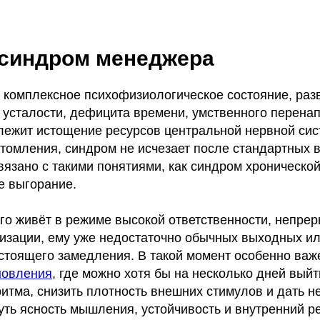
 синдром менеджера
 комплексное психофизиологическое состояние, ра
 усталости, дефицита времени, умственного перена
лежит истощение ресурсов центральной нервной сис
утомления, синдром не исчезает после стандартных 
вязано с такими понятиями, как синдром хронической
 выгорание.
лго живёт в режиме высокой ответственности, непре
изации, ему уже недостаточно обычных выходных и
астоящего замедления. В такой момент особенно ва
новления
, где можно хотя бы на несколько дней вый
итма, снизить плотность внешних стимулов и дать н
ть ясность мышления, устойчивость и внутренний ре