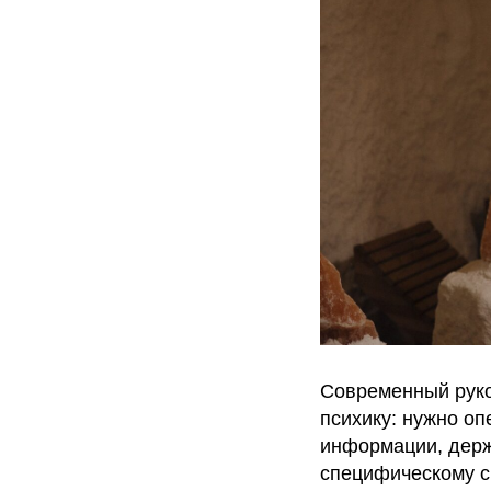
Современный руко
психику: нужно оп
информации, держ
специфическому с