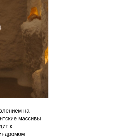
влением на
антские массивы
дит к
синдромом