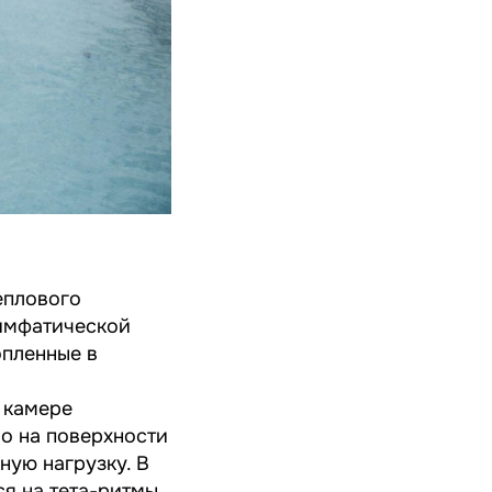
еплового
лимфатической
опленные в
 камере
о на поверхности
ную нагрузку. В
я на тета-ритмы,