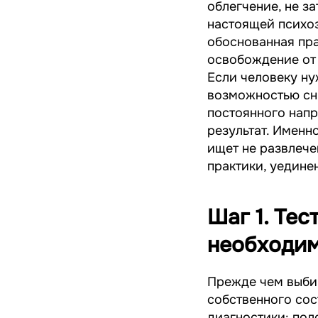
облегчение, не з
настоящей психоэ
обоснованная пра
освобождение от
Если человеку ну
возможностью сни
постоянного напр
результат. Именн
ищет не развлече
практики, уедине
Шаг 1. Тес
необходим
Прежде чем выбир
собственного сос
диагностики: пол