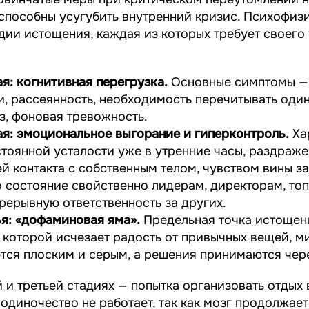
 способны усугубить внутренний кризис. Психофи
дии истощения, каждая из которых требует своего
я: когнитивная перегрузка.
Основные симптомы —
, рассеянность, необходимость перечитывать один 
з, фоновая тревожность.
ая: эмоциональное выгорание и гиперконтроль.
Ха
тоянной усталости уже в утренние часы, раздраже
ей контакта с собственным телом, чувством вины з
о состояние свойственно лидерам, директорам, то
ерывную ответственность за других.
я: «дофаминовая яма».
Предельная точка истощен
 которой исчезает радость от привычных вещей, м
тся плоским и серым, а решения принимаются чере
 и третьей стадиях — попытка организовать отдых
одиночество не работает, так как мозг продолжае