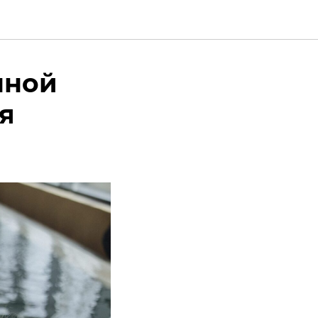
нной
я