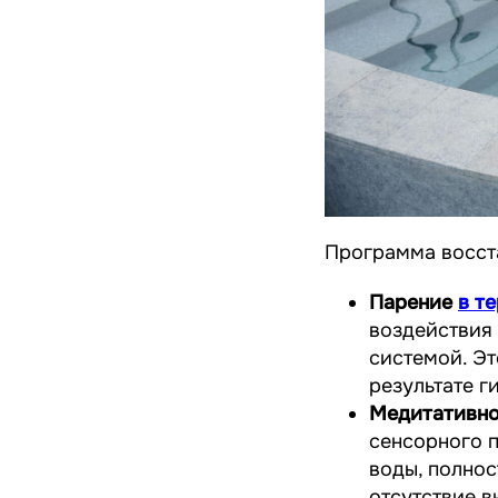
Программа восст
Парение
в т
воздействия
системой. Эт
результате г
Медитативно
сенсорного п
воды, полнос
отсутствие в