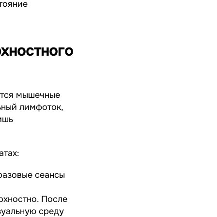
тояние
рхностного
ются мышечные
ьный лимфоток,
ишь
атах:
разовые сеансы
рхностно. После
зуальную среду