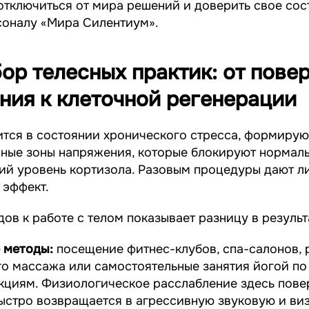
отключиться от мира решений и доверить свое сос
соналу «Мира Силентиум».
бор телесных практик: от пове
ния к клеточной регенерации
ится в состоянии хронического стресса, формиру
йные зоны напряжения, которые блокируют нормал
ий уровень кортизола. Разовым процедуры дают л
 эффект.
ов к работе с телом показывает разницу в результ
 методы:
посещение фитнес-клубов, спа-салонов, 
го массажа или самостоятельные занятия йогой по
кциям. Физиологическое расслабление здесь пове
ыстро возвращается в агрессивную звуковую и ви