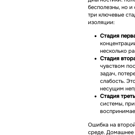
бесполезны, но и
три ключевые ста
изоляции:
Стадия перва
концентрации
несколько ра
Стадия втор
чувством пос
задач, потер
слабость. Эт
несущим непр
Стадия треть
системы, при
воспринимае
Ошибка на второй
среде. Домашнее 