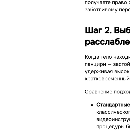
получаете право 
заботливому пер
Шаг 2. Вы
расслабле
Когда тело наход
панцири — засто
удерживая высок
кратковременный
Сравнение подход
Стандартные
классическо
видеоинстру
процедуры б