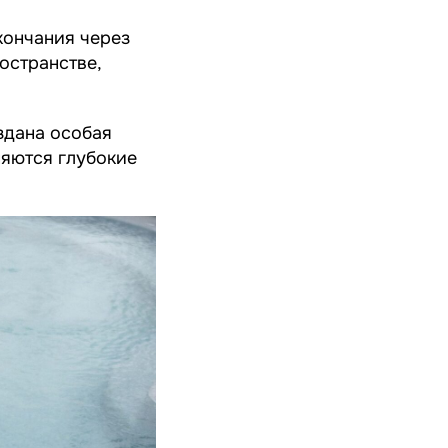
кончания через
остранстве,
здана особая
няются глубокие