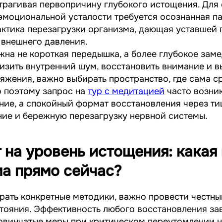
атрагивая первопричину глубокого истощения. Для
моциональной усталости требуется осознанная па
ктика перезагрузки организма, дающая уставшей 
 внешнего давления.
жна не короткая передышка, а более глубокое зам
зить внутренний шум, восстановить внимание и в
яжения, важно выбирать пространство, где сама с
о поэтому запрос на
тур с медитацией
часто возника
ние, а спокойный формат восстановления через ти
ние и бережную перезагрузку нервной системы.
т на уровень истощения: какая
а прямо сейчас?
ать конкретные методики, важно провести честны
тояния. Эффективность любого восстановления зав
овинчатые меры при критическом переутомлении н