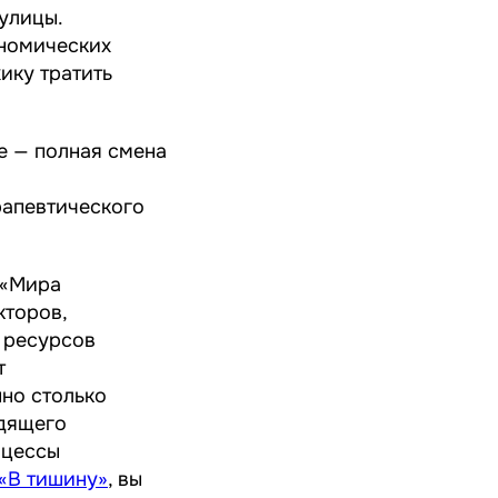
 улицы.
ономических
ику тратить
е — полная смена
о
рапевтического
 «Мира
кторов,
 ресурсов
т
но столько
одящего
оцессы
«В тишину»
, вы