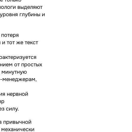
зиологи выделяют
 уровня глубины и
 потеря
и тот же текст
рактеризуется
нием от простых
а минутную
п-менеджерам,
ия нервной
ир
з силу.
 в привычной
т механически