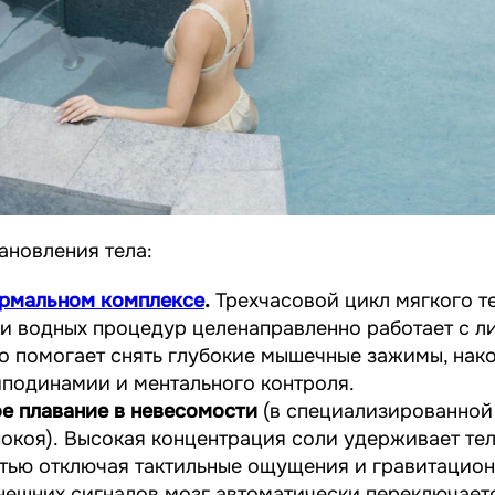
ановления тела:
ермальном комплексе
.
Трехчасовой цикл мягкого т
 и водных процедур целенаправленно работает с 
о помогает снять глубокие мышечные зажимы, нак
иподинамии и ментального контроля.
е плавание в невесомости
(в специализированной
окоя).
Высокая концентрация соли удерживает тел
тью отключая тактильные ощущения и гравитацион
нешних сигналов мозг автоматически переключаетс