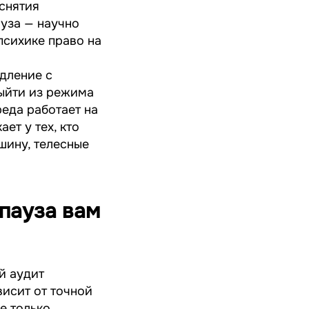
 снятия
уза — научно
психике право на
едление с
ыйти из режима
реда работает на
ет у тех, кто
шину, телесные
 пауза вам
й аудит
исит от точной
е только