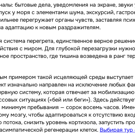
налы: бытовые дела, уведомления на экране, звуки
уск у моря с элементами шума, экскурсий, гастр
ильнее перегружает органы чувств, заставляя псих
на адаптацию к новым раздражителям.
я система перегрета, единственное верное решени
йствия с миром. Для глубокой перезагрузки нужн
ое пространство, где тишина возведена в ранг те
ным примером такой исцеляющей среды выступает
кт изначально направлен на исключение любых фа
рвную систему, которая отвечает за мобилизацию
ссовых ситуациях («бей или беги»). Здесь действуе
 минимум пребывания — сорок восемь часов. Имен
ому мозгу, чтобы адаптироваться к отсутствию вх
потока, снизить уровень кортизола, запустить пр
асимпатической регенерации клеток.
Выбирая тур 