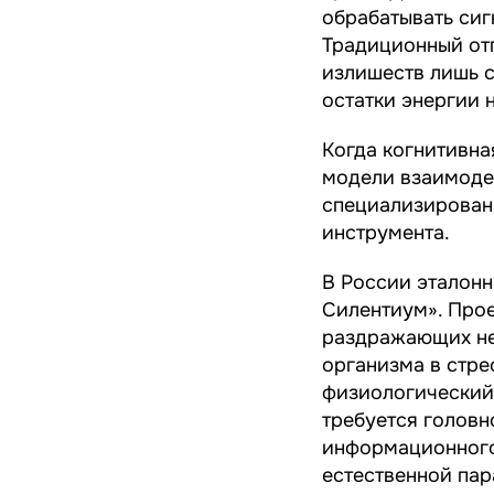
обрабатывать сиг
Традиционный отп
излишеств лишь с
остатки энергии 
Когда когнитивна
модели взаимоде
специализированн
инструмента.
В России эталон
Силентиум». Прое
раздражающих не
организма в стре
физиологический
требуется головн
информационного 
естественной пар