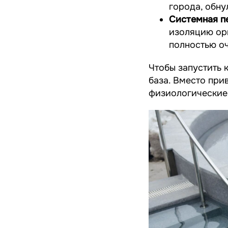
города, обну
Системная п
изоляцию орг
полностью о
Чтобы запустить 
база. Вместо при
физиологические