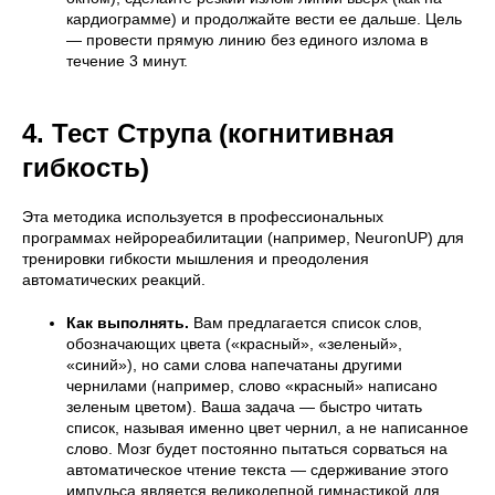
кардиограмме) и продолжайте вести ее дальше. Цель
— провести прямую линию без единого излома в
течение 3 минут.
4. Тест Струпа (когнитивная
гибкость)
Эта методика используется в профессиональных
программах нейрореабилитации (например, NeuronUP) для
тренировки гибкости мышления и преодоления
автоматических реакций.
Как выполнять.
Вам предлагается список слов,
обозначающих цвета («красный», «зеленый»,
«синий»), но сами слова напечатаны другими
чернилами (например, слово «красный» написано
зеленым цветом). Ваша задача — быстро читать
список, называя именно цвет чернил, а не написанное
слово. Мозг будет постоянно пытаться сорваться на
автоматическое чтение текста — сдерживание этого
импульса является великолепной гимнастикой для