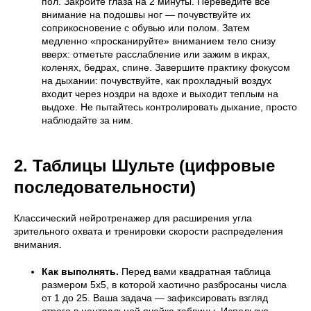
пол. Закройте глаза на 2 минуты. Переведите все
внимание на подошвы ног — почувствуйте их
соприкосновение с обувью или полом. Затем
медленно «просканируйте» вниманием тело снизу
вверх: отметьте расслабление или зажим в икрах,
коленях, бедрах, спине. Завершите практику фокусом
на дыхании: почувствуйте, как прохладный воздух
входит через ноздри на вдохе и выходит теплым на
выдохе. Не пытайтесь контролировать дыхание, просто
наблюдайте за ним.
2. Таблицы Шульте (цифровые
последовательности)
Классический нейротренажер для расширения угла
зрительного охвата и тренировки скорости распределения
внимания.
Как выполнять.
Перед вами квадратная таблица
размером 5х5, в которой хаотично разбросаны числа
от 1 до 25. Ваша задача — зафиксировать взгляд
строго в центральной ячейке таблицы. Используя