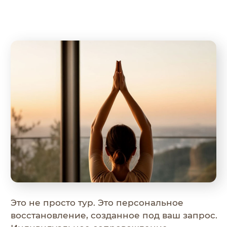
Это не просто тур. Это персональное
восстановление, созданное под ваш запрос.
Индивидуальное сопровождение,
проживание в уединённом корпусе,
безлимитный доступ ко всем зонам отеля —
всё для того, чтобы каждый день был
наполнен тишиной, осознанностью,
ясностью и ощущением заботы.
ЗАБРОНИРОВАТЬ ТУР
КОМУ РЕКОМЕНДОВАНА
ПРОГРАММА