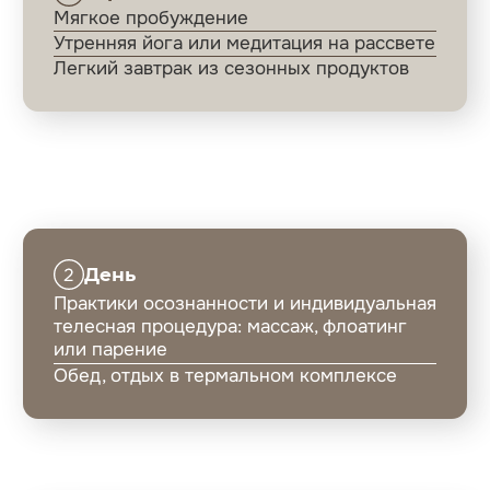
БЛИЖАЙШИЕ ДАТЫ ЗАЕЗДОВ:
15−18 октября: «Тихий рестарт»
(осенний детокс)
5–8 ноября: «Пространство между»
(медитативный интенсив)