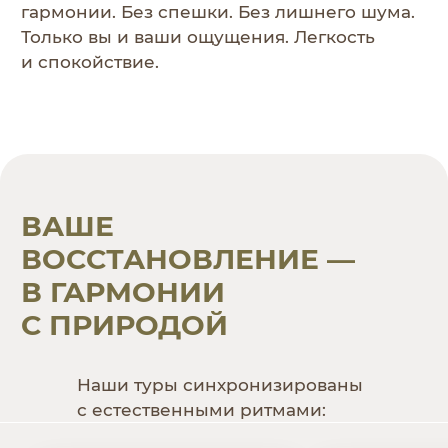
Чего не брать
Алкоголь и сигареты (на территории
отеля они запрещены).
Громкие гаджеты (колонки, игровые
приставки).
Дорогие украшения — чем меньше
лишнего, тем глубже погружение.
Перед отъездом
Отмените уведомления в мессенджерах
или переведите телефон в авиарежим.
Если хотите полное отключение — можно
сдать телефон на ресепшн при заезде.