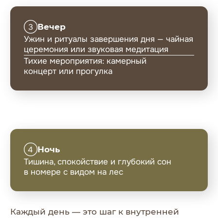
КАК ПОДГОТОВИТЬСЯ
К ЗАЕЗДУ
Настройте себя на отдых
Отложите рабочие дела и предупредите
коллег о вашем «цифровом детоксе».
Постепенно снижайте уровень шума —
за 1−2 дня до заезда избегайте громких
мероприятий.
Что взять с собой
Одежда: Минимальный гардероб
в спокойных тонах (у нас есть единая
форма для практик).
Обувь: Удобные тапочки для помещений
и прогулочную обувь.
Для практик: Дневник для заметок
(если любите записывать мысли).